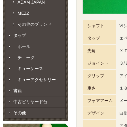
ADAM JAPAN
MEZZ
その他のブランド
シャフト
VI
タップ
タップ
エ
ボール
先角
Ｘ
チョーク
ジョイント
３
キューケース
グリップ
ア
キューアクセサリー
重さ
１
書籍
フォアアーム
メ
中古ビリヤード台
その他
デザイン
白
ア