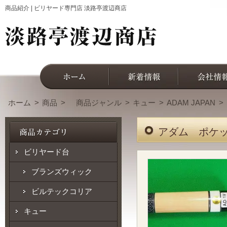
商品紹介 | ビリヤード専門店 淡路亭渡辺商店
ホーム
商品
商品ジャンル
キュー
ADAM JAPAN
アダム ポケ
ビリヤード台
ブランズウィック
ビルテックコリア
キュー