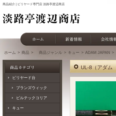
商品紹介 | ビリヤード専門店 淡路亭渡辺商店
ホーム
商品
商品ジャンル
キュー
ADAM JAPAN
UL-8（アダ
ビリヤード台
ブランズウィック
ビルテックコリア
キュー