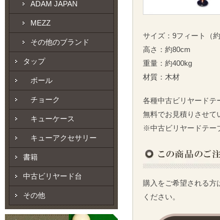
ADAM JAPAN
MEZZ
サイズ：9フィート（約29
その他のブランド
高さ：約80cm
タップ
重量：約400kg
材質：木材
ボール
チョーク
各種中古ビリヤードテ
無料でお見積りさせて
キューケース
※中古ビリヤードテー
キューアクセサリー
書籍
中古ビリヤード台
購入をご希望される方
その他
ください。